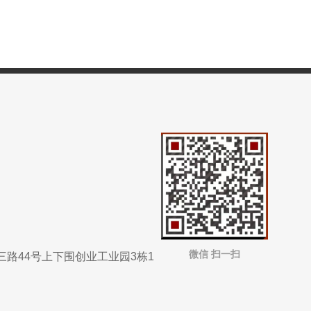
微信 扫一扫
沙三路44号上下围创业工业园3栋1