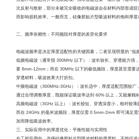
次反射与散射，部分未被完全吸收的电磁波会在材料内部形成驻
而影响损耗效率。一般而言，硅像胶贴片型吸波材料的饱和厚度在 
二
、频率依赖性：不同频段对厚度的差异化要求
电磁波频率是决定厚度适配性的关键因素，二者呈现明显的 “低
低频电磁波（通常指 300MHz 以下）
：波长较长、穿透能力强，
要 8mm-12mm；而在 30MHz 以下的极低频段，厚度甚
穿透材料，吸波效果大打折扣。
中频电磁波（300MHz-3GHz）
：波长适中，厚度适配范围较广，
通过合理调整厚度，既能保证吸波率达到 60% 以上，又能兼
高频电磁波（3GHz 以上）
：波长较短、穿透深度小，相对较薄的材料
而在 24GHz 的毫米波频段，厚度仅需 0.5mm-2mm
加而降低吸波效率。
三、实际应用中的厚度优化：平衡性能与实用性
在工程应用中，选择硅像胶贴片型吸波材料的厚度时，不能仅追